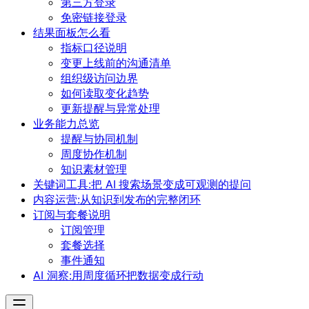
第三方登录
免密链接登录
结果面板怎么看
指标口径说明
变更上线前的沟通清单
组织级访问边界
如何读取变化趋势
更新提醒与异常处理
业务能力总览
提醒与协同机制
周度协作机制
知识素材管理
关键词工具:把 AI 搜索场景变成可观测的提问
内容运营:从知识到发布的完整闭环
订阅与套餐说明
订阅管理
套餐选择
事件通知
AI 洞察:用周度循环把数据变成行动