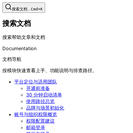
搜索文档...
Cmd+K
搜索文档
搜索帮助文章和文档
Documentation
文档导航
按模块快速查看上手、功能说明与排查路径。
平台定位与适用团队
开通前准备
30 分钟启动清单
使用路径总览
品牌与场景初始化
账号与组织权限概览
权限配置建议
邮箱登录