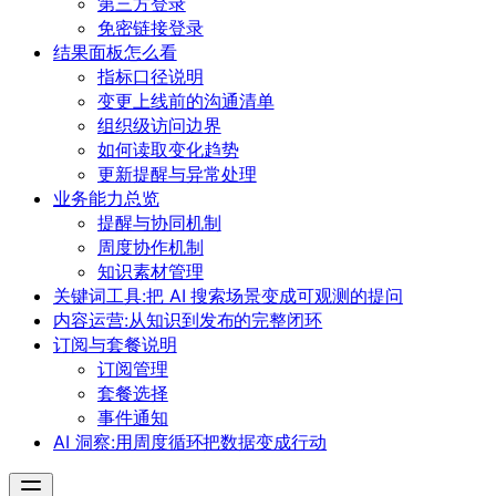
第三方登录
免密链接登录
结果面板怎么看
指标口径说明
变更上线前的沟通清单
组织级访问边界
如何读取变化趋势
更新提醒与异常处理
业务能力总览
提醒与协同机制
周度协作机制
知识素材管理
关键词工具:把 AI 搜索场景变成可观测的提问
内容运营:从知识到发布的完整闭环
订阅与套餐说明
订阅管理
套餐选择
事件通知
AI 洞察:用周度循环把数据变成行动