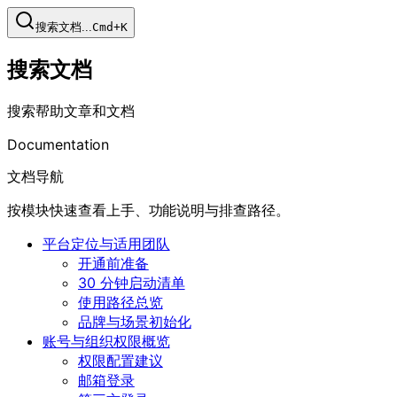
搜索文档...
Cmd+K
搜索文档
搜索帮助文章和文档
Documentation
文档导航
按模块快速查看上手、功能说明与排查路径。
平台定位与适用团队
开通前准备
30 分钟启动清单
使用路径总览
品牌与场景初始化
账号与组织权限概览
权限配置建议
邮箱登录