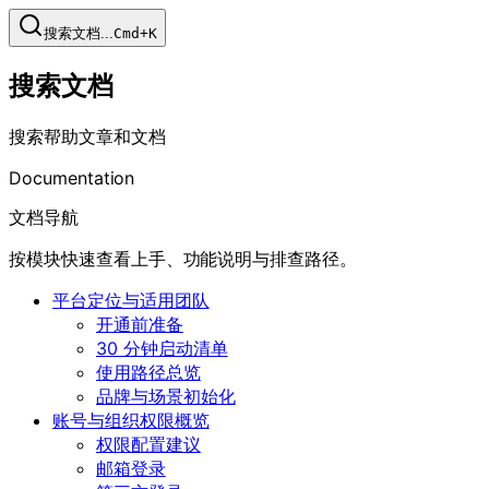
搜索文档...
Cmd+K
搜索文档
搜索帮助文章和文档
Documentation
文档导航
按模块快速查看上手、功能说明与排查路径。
平台定位与适用团队
开通前准备
30 分钟启动清单
使用路径总览
品牌与场景初始化
账号与组织权限概览
权限配置建议
邮箱登录