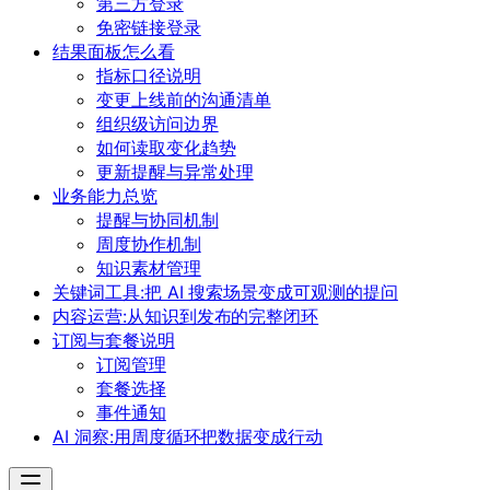
第三方登录
免密链接登录
结果面板怎么看
指标口径说明
变更上线前的沟通清单
组织级访问边界
如何读取变化趋势
更新提醒与异常处理
业务能力总览
提醒与协同机制
周度协作机制
知识素材管理
关键词工具:把 AI 搜索场景变成可观测的提问
内容运营:从知识到发布的完整闭环
订阅与套餐说明
订阅管理
套餐选择
事件通知
AI 洞察:用周度循环把数据变成行动