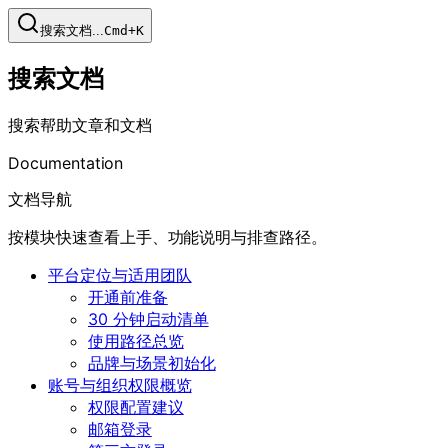
搜索文档...
Cmd+K
搜索文档
搜索帮助文章和文档
Documentation
文档导航
按模块快速查看上手、功能说明与排查路径。
平台定位与适用团队
开通前准备
30 分钟启动清单
使用路径总览
品牌与场景初始化
账号与组织权限概览
权限配置建议
邮箱登录