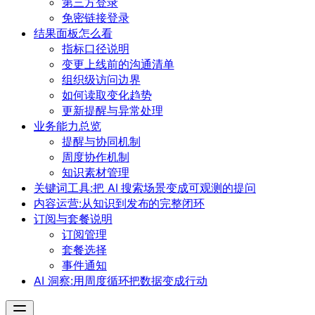
第三方登录
免密链接登录
结果面板怎么看
指标口径说明
变更上线前的沟通清单
组织级访问边界
如何读取变化趋势
更新提醒与异常处理
业务能力总览
提醒与协同机制
周度协作机制
知识素材管理
关键词工具:把 AI 搜索场景变成可观测的提问
内容运营:从知识到发布的完整闭环
订阅与套餐说明
订阅管理
套餐选择
事件通知
AI 洞察:用周度循环把数据变成行动