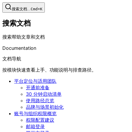
搜索文档...
Cmd+K
搜索文档
搜索帮助文章和文档
Documentation
文档导航
按模块快速查看上手、功能说明与排查路径。
平台定位与适用团队
开通前准备
30 分钟启动清单
使用路径总览
品牌与场景初始化
账号与组织权限概览
权限配置建议
邮箱登录