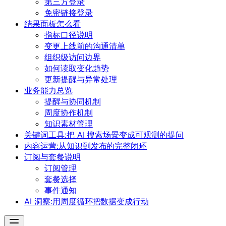
第三方登录
免密链接登录
结果面板怎么看
指标口径说明
变更上线前的沟通清单
组织级访问边界
如何读取变化趋势
更新提醒与异常处理
业务能力总览
提醒与协同机制
周度协作机制
知识素材管理
关键词工具:把 AI 搜索场景变成可观测的提问
内容运营:从知识到发布的完整闭环
订阅与套餐说明
订阅管理
套餐选择
事件通知
AI 洞察:用周度循环把数据变成行动