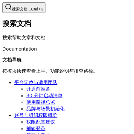
搜索文档...
Cmd+K
搜索文档
搜索帮助文章和文档
Documentation
文档导航
按模块快速查看上手、功能说明与排查路径。
平台定位与适用团队
开通前准备
30 分钟启动清单
使用路径总览
品牌与场景初始化
账号与组织权限概览
权限配置建议
邮箱登录