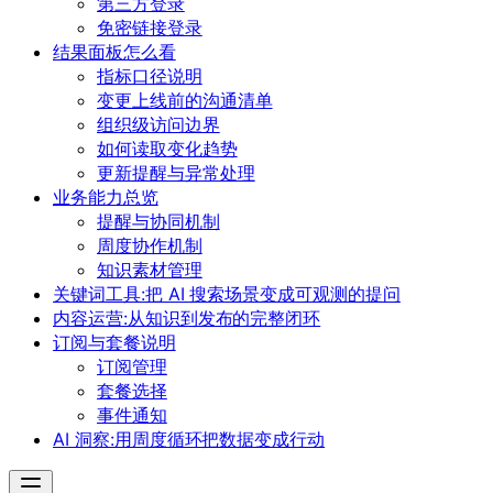
第三方登录
免密链接登录
结果面板怎么看
指标口径说明
变更上线前的沟通清单
组织级访问边界
如何读取变化趋势
更新提醒与异常处理
业务能力总览
提醒与协同机制
周度协作机制
知识素材管理
关键词工具:把 AI 搜索场景变成可观测的提问
内容运营:从知识到发布的完整闭环
订阅与套餐说明
订阅管理
套餐选择
事件通知
AI 洞察:用周度循环把数据变成行动